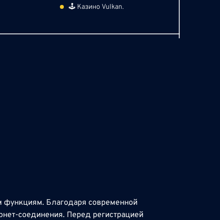
🕹️ Казино Vulkan.
klub.banyanavode-moskva.ru
автоматы, Live Casino, рулетка, блэкджек, баккара,
идеопокер, настольные игры, игровые шоу.
Букмекерские услуги отсутствуют.
версия, Android, iOS, смартфоны, планшеты, ПК.
оссийский рубль (RUB), доллар США (USD).
егистрации могут быть доступны бонус на первый
ем функциям. Благодаря современной
 бесплатные вращения. Актуальные условия зависят
от действующей акции.
ернет-соединения. Перед регистрацией