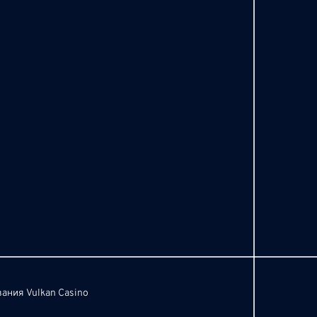
ания Vulkan Casino