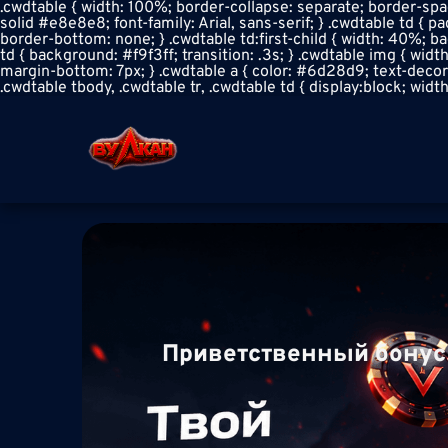
.cwdtable { width: 100%; border-collapse: separate; border-spa
solid #e8e8e8; font-family: Arial, sans-serif; } .cwdtable td { p
border-bottom: none; } .cwdtable td:first-child { width: 40%; ba
td { background: #f9f3ff; transition: .3s; } .cwdtable img { widt
margin-bottom: 7px; } .cwdtable a { color: #6d28d9; text-decor
.cwdtable tbody, .cwdtable tr, .cwdtable td { display:block; widt
Приветственный бонус