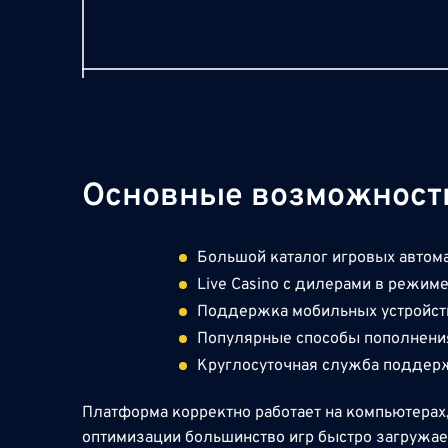
🌐 Официальны
🎮 Досту
Основные возможност
⚽ Ставки
Большой каталог игровых автома
Live Casino с дилерами в режим
💻 Поддержива
Поддержка мобильных устройст
Популярные способы пополнения
💵 Валю
Круглосуточная служба поддерж
🎉 Бонус но
Платформа корректно работает на компьютерах
оптимизации большинство игр быстро загружает