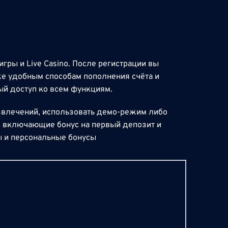
ры и Live Casino. После регистрации вы
же удобным способам пополнения счёта и
ый доступ ко всем функциям.
азвлечений, использовать демо-режим либо
, включающие бонус на первый депозит и
ы и персональные бонусы