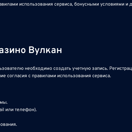
авилами использования сервиса, бонусными условиями и 
ые вращения
Предостав
ельные акции
Кэшбэк, б
казино Вулкан
а лояльности
Пос
предложе
ьзователю необходимо создать учетную запись. Регистрац
е приложение
Доступны
е согласия с правилами использования сервиса.
бы оплаты
Банковс
Mast
мы.
il или телефон).
ный депозит
ования.