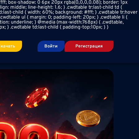
ffff; box-shadow: 0 6px 20px rgba(0,0,0,0.08); border: 1px
n: middle; line-height: 1.6; } .cwdtable tr:last-child td {
:last-child { width: 60%; background: #fff; } .cwdtable tr:hover
cwdtable ul { margin: 0; padding-left: 20px; } .cwdtable li {
ation: underline; } @media (max-width:768px) { .cwdtable,
x; } .cwdtable td:last-child { padding-top:10px; } }
Скачать
Войти
Регистрация