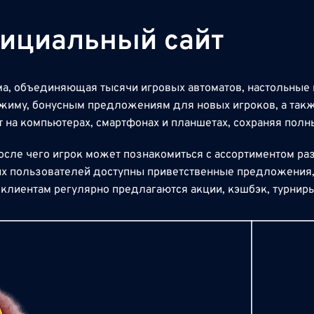
фициальный сайт
а, объединяющая тысячи игровых автоматов, настольные иг
ежиму, бонусным предложениям для новых игроков, а так
 на компьютерах, смартфонах и планшетах, сохраняя полн
после чего игрок может познакомиться с ассортиментом р
вых пользователей доступны приветственные предложения
 клиентам регулярно предлагаются акции, кэшбэк, турнир