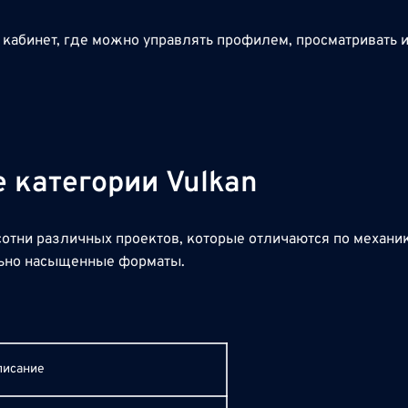
 выигрышей
От неск
 кабинет, где можно управлять профилем, просматривать 
 поддержки
е категории Vulkan
отни различных проектов, которые отличаются по механик
льно насыщенные форматы.
писание