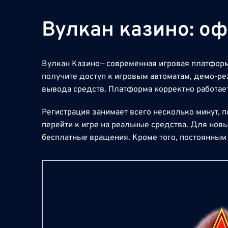
Вулкан казино: о
Вулкан Казино
— современная игровая платформ
получите доступ к игровым автоматам, демо-р
вывода средств. Платформа корректно работает
Регистрация занимает всего несколько минут, 
перейти к игре на реальные средства. Для но
бесплатные вращения. Кроме того, постоянным