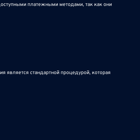
доступными платежными методами, так как они
ляются в рамках приветственных и сезонных акций.
онусы на повторные депозиты, турниры, розыгрыши
призов, праздничные предложения.
тоянные игроки могут получать персональные
ния, повышенные лимиты и эксклюзивные бонусы.
ия является стандартной процедурой, которая
 мобильная версия сайта и приложения для Android
и iOS.
кие карты, СБП, электронные кошельки, Мир, Visa,
ercard, ЮMoney, WebMoney и другие популярные
платежные методы.
От 500 рублей.